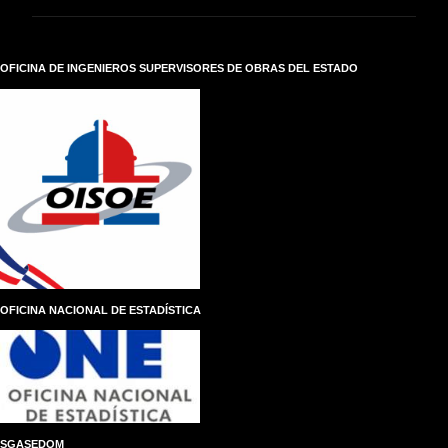
n
t
a
r
OFICINA DE INGENIEROS SUPERVISORES DE OBRAS DEL ESTADO
i
o
s
OFICINA NACIONAL DE ESTADÍSTICA
SGASEDOM