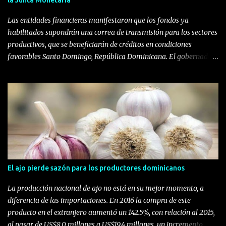
Las entidades financieras manifestaron que los fondos ya
habilitados supondrán una correa de transmisión para los sectores
productivos, que se beneficiarán de créditos en condiciones
favorables Santo Domingo, República Dominicana. El gobernador
del Banco Central de la República Dominicana (BCRD), licenciado
Héctor Valdez Albizu, convocó a una reunión a los miembros de la
Asociación de Bancos Comerciales de la República Dominicana
(ABA) y a la Liga Dominicana de Asociaciones de Ahorros y
Préstamos (LIDAAPI), en la que les informó de la disponibilidad de
los RD$29,209.7 millones procedentes de la liberación del encaje
legal autorizado por la Junta Monetaria, los cuales serán
destinados a ser canalizados a través de las instituciones
financieras hacia la concesión de préstamos para los sectores
El ajo pierde sazón para los productores dominicanos
productivos, los cuales son claves en el crecimiento del producto
La producción nacional de ajo no está en su mejor momento, a
interno bruto (PIB) de la nación. Valdez Albizu explicó que “el
diferencia de las importaciones. En 2016 la compra de este
escenario internacional continúa afectado por situaci...
producto en el extranjero aumentó un 142.5%, con relación al 2015,
al pasar de US$8.0 millones a US$19.4 millones, un incremento