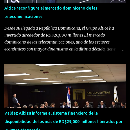
Altice reconfigura el mercado dominicano de las
telecomunicaciones
Desde su llegada a República Dominicana, el Grupo Altice ha
invertido alrededor de RD$20,000 millones El mercado
dominicano de las telecomunicaciones, uno de los sectores
económicos con mayor dinamismo en la última década, tiene
ahora una nueva composición. La entrada de Altice al escenario
dominicano, tras la fusión de Tricom y Orange, presenta una
realidad de competencia más cercana con Claro, que se mantiene
como líder en la prestación de servicios de telefonía fija, móvil e
internet.
Valdez Albizu informa al sistema financiero de la
disponibilidad de los más de RD$29,000 millones liberados por
la Junta Monetaria