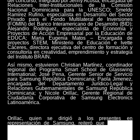
del concurso, integrado por
Jenny Acosta, encargada de
Relaciones Inter-Institucionales de la Comisión
Nacional Dominicana para la UNESCO; Smeldy
Ramírez Rufino, especialista en Desarrollo del Sector
Privado para el Fondo Multilateral de Inversiones
(FOMIN) del Banco Interamericano de Desarrollo (BID);
Alejandro Rodriguez, especialista de Economía y
Proyectos de Acción Empresarial por la Educación de
EDUCA;
Maria Eugenia Matos – Encargada de
proyectos STEM, Ministerio de Educación
e Ivette
Cáceres, directora ejecutiva del centro de formación y
consultoría en creatividad, emprendimiento y estrategia
del Instituto BRAIN.
Así mismo, estuvieron Christian Martínez, coordinador
regional del Programa Smart School de Glasswing
International; José Pena, Gerente Senior de Servicio
para Samsung República Dominicana; Paola Jimenez,
encargada del Departamento Jurídico-Legal y
Relaciones Gubernamentales de Samsung República
Dominicana; y Nicole Orillac, Gerente Regional de
Ciudadanía Corporativa de Samsung Electronics
Latinoamérica.
Orillac, quien se dirigió a los presentes en
representación de Samsung, reiteró que
Soluciones
para el Futuro es una iniciativa
escolar diseñada para
generar conciencia social y despertar interés en la
tecnología, la ingeniería, la matemática y las ciencias en