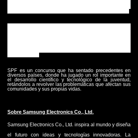
general entre los estudiantes dominicanos, además de
darles a ellos y a sus maestros los recursos necesarios
para crear nuevas ideas que puedan cambiar el mundo.
El concurso es una de las iniciativas educativas de más
alto alcance e impacto de Samsung Electronics, pues
invita a participar jóvenes estudiantes de colegios
públicos a nivel nacional, y promueve las competencias
del siglo 21 como la creatividad, la curiosidad, el
pensamiento crítico, el trabajo en equipo y la
comunicación.
SPF es un concurso que ha sentado precedentes en
diversos países, donde ha jugado un rol importante en
el desarrollo científico y tecnológico de la juventud,
retándolos a revolver las
problemáticas que afectan sus
comunidades y sus propias vidas.
Sobre Samsung Electronics Co., Ltd.
Samsung Electronics Co., Ltd. inspira al mundo y diseña
el futuro con ideas y tecnologías innovadoras. La