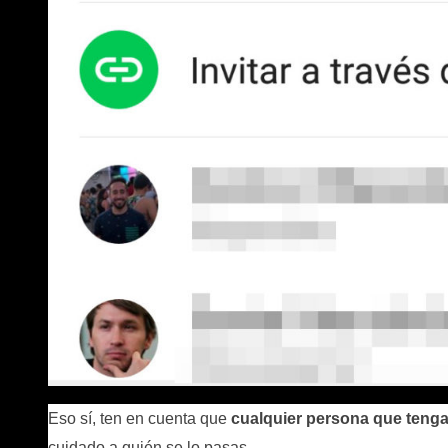
Eso sí, ten en cuenta que
cualquier persona que tenga
cuidado a quién se lo pasas.