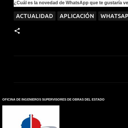
¿Cuál es la novedad de WhatsApp que te gustaría ve
ACTUALIDAD
APLICACIÓN
WHATSA
C
o
m
e
n
t
a
r
OFICINA DE INGENIEROS SUPERVISORES DE OBRAS DEL ESTADO
i
o
s