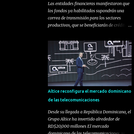
Las entidades financieras manifestaron que
los fondos ya habilitados supondrán una
correa de transmisión para los sectores
productivos, que se beneficiarán de créditos
en condiciones favorables Santo Domingo,
República Dominicana. El gobernador del
Banco Central de la República Dominicana
(BCRD), licenciado Héctor Valdez Albizu,
convocó a una reunión a los miembros de la
Asociación de Bancos Comerciales de la
República Dominicana (ABA) y a la Liga
Dominicana de Asociaciones de Ahorros y
Préstamos (LIDAAPI), en la que les informó
Altice reconfigura el mercado dominicano
de la disponibilidad de los RD$29,209.7
de las telecomunicaciones
millones procedentes de la liberación del
encaje legal autorizado por la Junta
Desde su llegada a República Dominicana, el
Monetaria, los cuales serán destinados a ser
Grupo Altice ha invertido alrededor de
canalizados a través de las instituciones
RD$20,000 millones El mercado
financieras hacia la concesión de préstamos
dominicano de las telecomunicaciones, uno