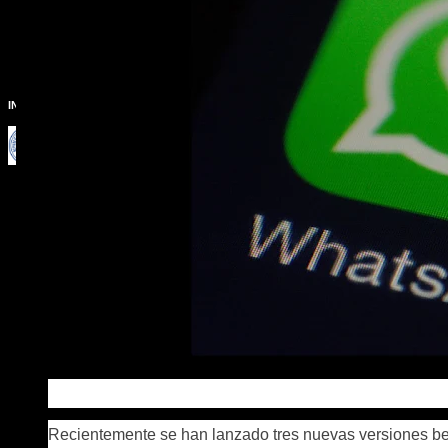
INSTITUTO NACIONAL DE AGUAS POTABLES Y ALCANTARRILLADOS
Recientemente se han lanzado tres nuevas versiones be