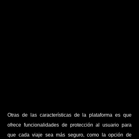
calificaciones de usuarios a socios, según la empresa.
Por otro lado, la protección de la información personal
de todos los usuarios y el establecimiento de
requerimientos específicos para los vehículos de los
socios conductores - como la presentación de la
documentación del automóvil, su placa, así como una
licencia para conducir y seguro en vigencia - también
forman parte de las iniciativas que buscan garantizar la
seguridad y la calidad de cada viaje en Uber.
Otras de las características de la plataforma es que
ofrece funcionalidades de protección al usuario para
que cada viaje sea más seguro, como la opción de