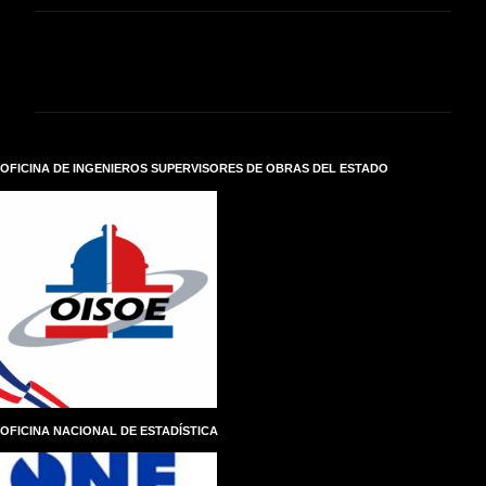
C
o
m
e
n
t
a
r
OFICINA DE INGENIEROS SUPERVISORES DE OBRAS DEL ESTADO
i
o
s
OFICINA NACIONAL DE ESTADÍSTICA