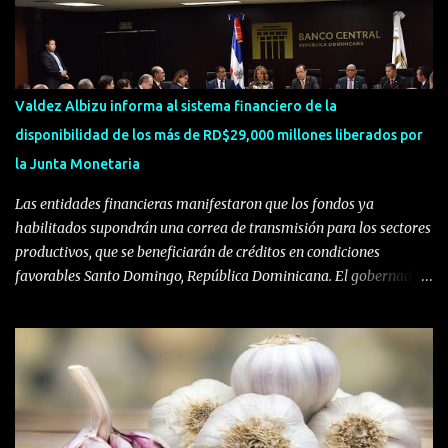
internet.
Valdez Albizu informa al sistema financiero de la
disponibilidad de los más de RD$29,000 millones liberados por
la Junta Monetaria
Las entidades financieras manifestaron que los fondos ya
habilitados supondrán una correa de transmisión para los sectores
productivos, que se beneficiarán de créditos en condiciones
favorables Santo Domingo, República Dominicana. El gobernador
del Banco Central de la República Dominicana (BCRD), licenciado
Héctor Valdez Albizu, convocó a una reunión a los miembros de la
Asociación de Bancos Comerciales de la República Dominicana
(ABA) y a la Liga Dominicana de Asociaciones de Ahorros y
Préstamos (LIDAAPI), en la que les informó de la disponibilidad de
los RD$29,209.7 millones procedentes de la liberación del encaje
legal autorizado por la Junta Monetaria, los cuales serán