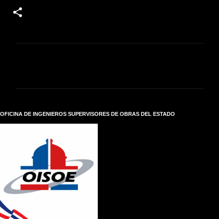
C
o
m
e
n
t
a
r
OFICINA DE INGENIEROS SUPERVISORES DE OBRAS DEL ESTADO
i
o
s