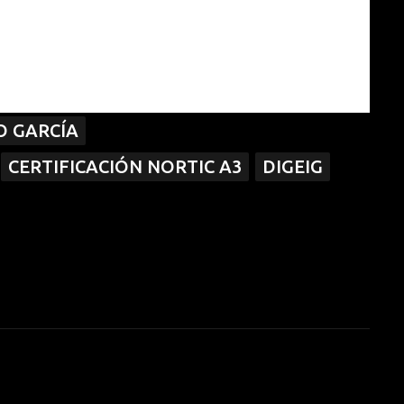
es de abril del año 2020, fecha en que serán evaluados
 GARCÍA
CERTIFICACIÓN NORTIC A3
DIGEIG