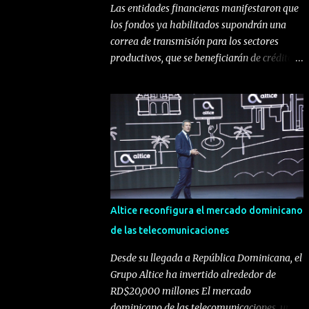
Las entidades financieras manifestaron que
los fondos ya habilitados supondrán una
correa de transmisión para los sectores
productivos, que se beneficiarán de créditos
en condiciones favorables Santo Domingo,
República Dominicana. El gobernador del
Banco Central de la República Dominicana
(BCRD), licenciado Héctor Valdez Albizu,
convocó a una reunión a los miembros de la
Asociación de Bancos Comerciales de la
República Dominicana (ABA) y a la Liga
Dominicana de Asociaciones de Ahorros y
Préstamos (LIDAAPI), en la que les informó
Altice reconfigura el mercado dominicano
de la disponibilidad de los RD$29,209.7
de las telecomunicaciones
millones procedentes de la liberación del
encaje legal autorizado por la Junta
Desde su llegada a República Dominicana, el
Monetaria, los cuales serán destinados a ser
Grupo Altice ha invertido alrededor de
canalizados a través de las instituciones
RD$20,000 millones El mercado
financieras hacia la concesión de préstamos
dominicano de las telecomunicaciones, uno