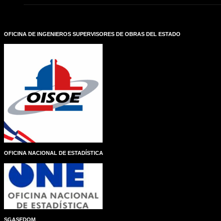
n
t
a
r
OFICINA DE INGENIEROS SUPERVISORES DE OBRAS DEL ESTADO
i
o
s
OFICINA NACIONAL DE ESTADÍSTICA
SGASEDOM