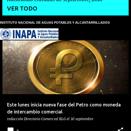
VER TODO
INSTITUTO NACIONAL DE AGUAS POTABLES Y ALCANTARRILLADOS
E
n
t
r
a
d
a
s
Este lunes inicia nueva fase del Petro como moneda
de intercambio comercial
redacción
Directorio Comercial BLG
el
30 septiembre
0