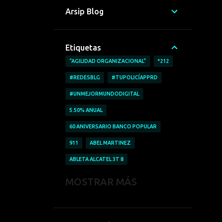
Arsip Blog
Etiquetas
“AGILIDAD ORGANIZACIONAL”
*212
#REDESBLG
#TUPOLICÍAPPRD
#UNMEJORMUNDODIGITAL
5.50% ANUAL
60 ANIVERSARIO BANCO POPULAR
911
ABEL MARTINEZ
ABLETA ALCATEL 3T 8
ABRICAR AUTOMÓVILES
MOSTRAR MÁS
ACCESO A LA INFORMACIÓN
ACCIDENTE LABORALES
ACOFAVE