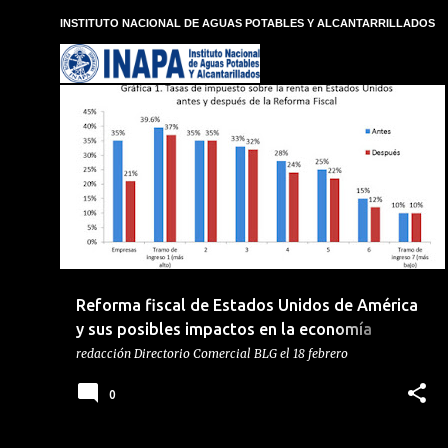
E
INSTITUTO NACIONAL DE AGUAS POTABLES Y ALCANTARRILLADOS
n
t
r
a
d
BANCO CENTRAL
ECONOMIA
ECONOMIA MUNDIAL
a
s
Reforma fiscal de Estados Unidos de América
y sus posibles impactos en la economía
dominicana
redacción
Directorio Comercial BLG
el
18 febrero
0