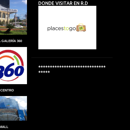
DONDE VISITAR EN R.D
ALBERTO PERDOMO PIÑA
ALCALDIA
ALCALDÍA DEL DISTRITO NACIONAL
ALCOHOL
ALCOHOLÍMETROS
ALDEAS INFANTILES SOS
 GALERÍA 360
ALEXANDRE CARRETEIRO
ALFREDO MARTINEZ
ALIANZA
ALMUERZO ESCOLAR
*****************************
*****
ALPHA INVERSIONES
ALTAGRACIA GUZMÁN MARCELINO
 CENTRO
ALTICE DOMINICANA
ALTIO
AMAZON
AMAZON GO
AMBER MEDICAL SPA
AMBEV
AMET-DIGESET
ANDRES MARANZINI
 MALL
ANDRÉS MARRANZINI