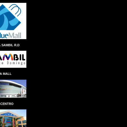
ANDRES NAVARRO
ÁNGEL ALBERTO THEN
ANINA DEL CASTILLO
ANIVERSARIO
ANTEPROYECTO
ANTICIPO
 SAMBIL R.D
ANTONIO ISA CONDE
AÑO AL FOMENTO DE LAS EXPORTACIONES
APAP
APEC
APERTURA
A MALL
APLICACION
APLICACIÓN
APP REMESAS RESERVAS
APP SENASA
APP TN
APPLE
ÁRBOL NAVIDEÑO
ARCHIE LÓPEZ
 CENTRO
ARCHIVO GENERAL DE INDIAS
ARCHIVO GENERAL DE LA NACIÓN