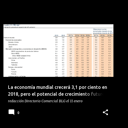
BANCO MUNDIAL
ECONOMIA MUNDIAL
+
POTENCIAL DE CRECIMIENTO
La economía mundial crecerá 3,1 por ciento en
2018, pero el potencial de crecimiento futuro
genera inquietud
redacción
Directorio Comercial BLG
el
11 enero
0