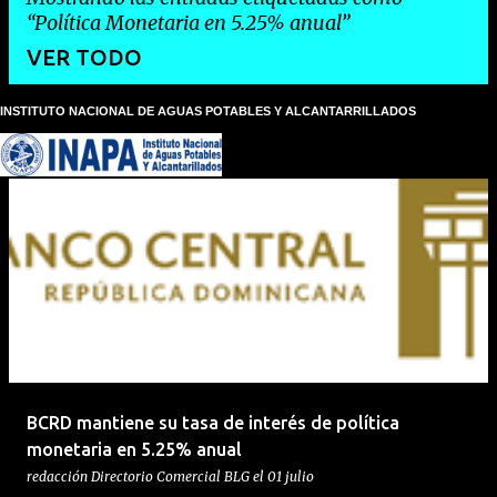
Política Monetaria en 5.25% anual
VER TODO
INSTITUTO NACIONAL DE AGUAS POTABLES Y ALCANTARRILLADOS
E
n
t
r
a
d
a
s
BCRD mantiene su tasa de interés de política
monetaria en 5.25% anual
redacción
Directorio Comercial BLG
el
01 julio