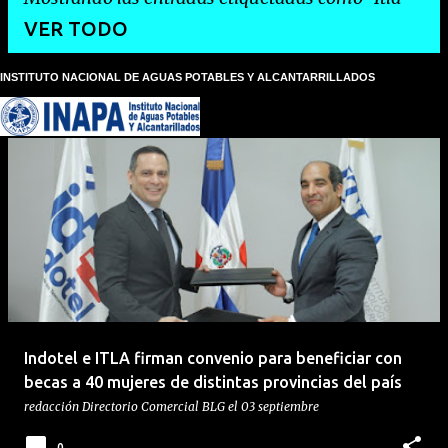
VER TODO
INSTITUTO NACIONAL DE AGUAS POTABLES Y ALCANTARRILLADOS
E
n
t
r
a
d
a
s
Indotel e ITLA firman convenio para beneficiar con
becas a 40 mujeres de distintas provincias del país
redacción
Directorio Comercial BLG
el
03 septiembre
0