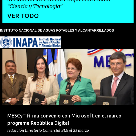
Ciencia y Tecnología
VER TODO
INSTITUTO NACIONAL DE AGUAS POTABLES Y ALCANTARRILLADOS
E
n
t
r
a
d
a
s
MESCyT firma convenio con Microsoft en el marco
programa República Digital
redacción
Directorio Comercial BLG
el
23 marzo