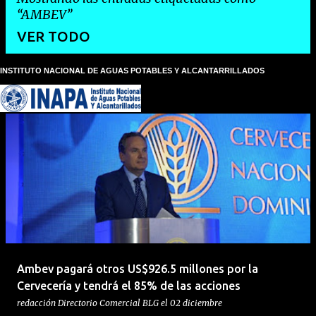
AMBEV
VER TODO
INSTITUTO NACIONAL DE AGUAS POTABLES Y ALCANTARRILLADOS
E
n
t
r
a
d
a
s
Ambev pagará otros US$926.5 millones por la
Cervecería y tendrá el 85% de las acciones
redacción
Directorio Comercial BLG
el
02 diciembre