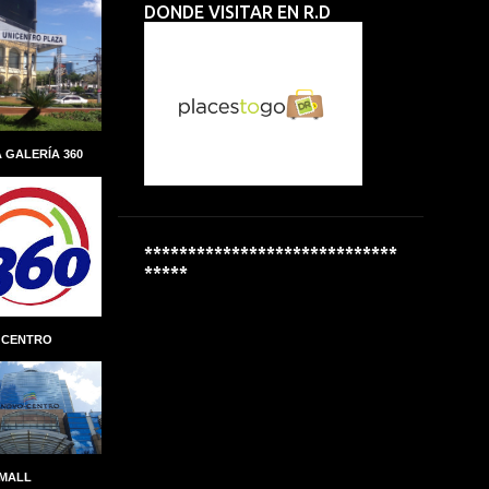
DONDE VISITAR EN R.D
ALBERTO PERDOMO PIÑA
ALCALDIA
ALCALDÍA DEL DISTRITO NACIONAL
ALCOHOL
ALCOHOLÍMETROS
ALDEAS INFANTILES SOS
 GALERÍA 360
ALEXANDRE CARRETEIRO
ALFREDO MARTINEZ
ALIANZA
ALMUERZO ESCOLAR
*****************************
*****
ALPHA INVERSIONES
ALTAGRACIA GUZMÁN MARCELINO
 CENTRO
ALTICE DOMINICANA
ALTIO
AMAZON
AMAZON GO
AMBER MEDICAL SPA
AMBEV
AMET-DIGESET
ANDRES MARANZINI
 MALL
ANDRÉS MARRANZINI