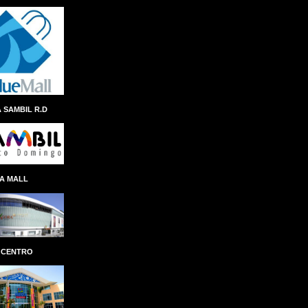
ANDRES NAVARRO
ÁNGEL ALBERTO THEN
ANINA DEL CASTILLO
ANIVERSARIO
ANTEPROYECTO
ANTICIPO
 SAMBIL R.D
ANTONIO ISA CONDE
AÑO AL FOMENTO DE LAS EXPORTACIONES
APAP
APEC
APERTURA
A MALL
APLICACION
APLICACIÓN
APP REMESAS RESERVAS
APP SENASA
APP TN
APPLE
ÁRBOL NAVIDEÑO
ARCHIE LÓPEZ
 CENTRO
ARCHIVO GENERAL DE INDIAS
ARCHIVO GENERAL DE LA NACIÓN