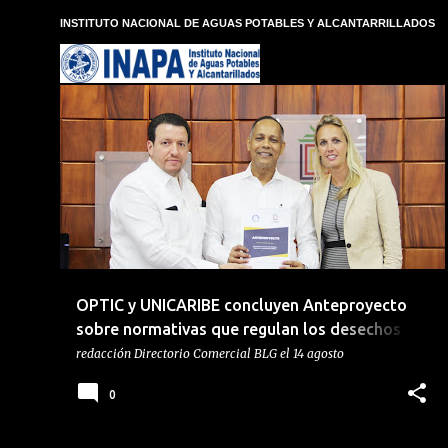
E
INSTITUTO NACIONAL DE AGUAS POTABLES Y ALCANTARRILLADOS
n
t
r
a
d
ANTEPROYECTO
ARMANDO GARCIA
+
4
a
s
OPTIC y UNICARIBE concluyen Anteproyecto
sobre normativas que regulan los desechos
eléctricos y electrónicos (RAEE)
redacción
Directorio Comercial BLG
el
14 agosto
0