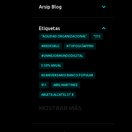
Arsip Blog
Etiquetas
“AGILIDAD ORGANIZACIONAL”
*212
#REDESBLG
#TUPOLICÍAPPRD
#UNMEJORMUNDODIGITAL
5.50% ANUAL
60 ANIVERSARIO BANCO POPULAR
911
ABEL MARTINEZ
ABLETA ALCATEL 3T 8
ABRICAR AUTOMÓVILES
MOSTRAR MÁS
ACCESO A LA INFORMACIÓN
ACCIDENTE LABORALES
ACOFAVE