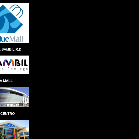
ANDRES NAVARRO
ÁNGEL ALBERTO THEN
ANINA DEL CASTILLO
ANIVERSARIO
ANTEPROYECTO
ANTICIPO
 SAMBIL R.D
ANTONIO ISA CONDE
AÑO AL FOMENTO DE LAS EXPORTACIONES
APAP
APEC
APERTURA
A MALL
APLICACION
APLICACIÓN
APP REMESAS RESERVAS
APP SENASA
APP TN
APPLE
ÁRBOL NAVIDEÑO
ARCHIE LÓPEZ
 CENTRO
ARCHIVO GENERAL DE INDIAS
ARCHIVO GENERAL DE LA NACIÓN