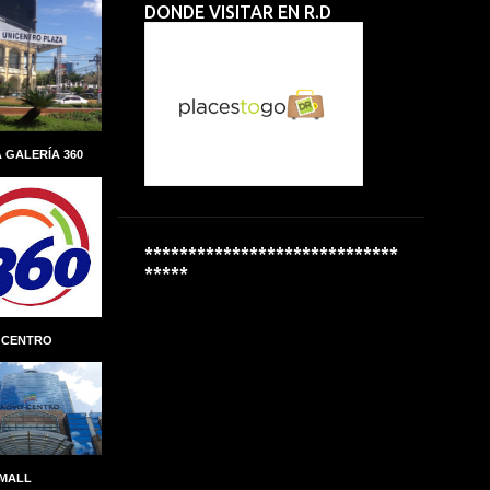
DONDE VISITAR EN R.D
ALBERTO PERDOMO PIÑA
ALCALDIA
ALCALDÍA DEL DISTRITO NACIONAL
ALCOHOL
ALCOHOLÍMETROS
ALDEAS INFANTILES SOS
 GALERÍA 360
ALEXANDRE CARRETEIRO
ALFREDO MARTINEZ
ALIANZA
ALMUERZO ESCOLAR
*****************************
*****
ALPHA INVERSIONES
ALTAGRACIA GUZMÁN MARCELINO
 CENTRO
ALTICE DOMINICANA
ALTIO
AMAZON
AMAZON GO
AMBER MEDICAL SPA
AMBEV
AMET-DIGESET
ANDRES MARANZINI
 MALL
ANDRÉS MARRANZINI