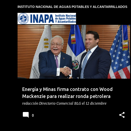
E
INSTITUTO NACIONAL DE AGUAS POTABLES Y ALCANTARRILLADOS
n
t
r
a
d
ANTONIO ISA CONDE
GLOBAL WOOD MACKENZIE
a
s
HIDROCARBUROS
MINISTERIO DE ENERGÍA Y MINAS
+
Energía y Minas firma contrato con Wood
Mackenzie para realizar ronda petrolera
redacción
Directorio Comercial BLG
el
12 diciembre
0