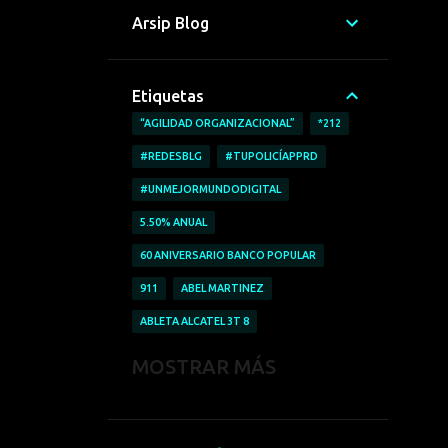
Arsip Blog
Etiquetas
“AGILIDAD ORGANIZACIONAL”
*212
#REDESBLG
#TUPOLICÍAPPRD
#UNMEJORMUNDODIGITAL
5.50% ANUAL
60 ANIVERSARIO BANCO POPULAR
911
ABEL MARTINEZ
ABLETA ALCATEL 3T 8
ABRICAR AUTOMÓVILES
MOSTRAR MÁS
ACCESO A LA INFORMACIÓN
ACCIDENTE LABORALES
ACOFAVE