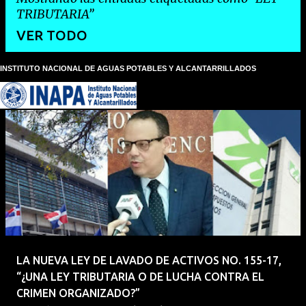
TRIBUTARIA
VER TODO
INSTITUTO NACIONAL DE AGUAS POTABLES Y ALCANTARRILLADOS
E
n
t
r
a
d
a
s
LA NUEVA LEY DE LAVADO DE ACTIVOS NO. 155-17,
“¿UNA LEY TRIBUTARIA O DE LUCHA CONTRA EL
CRIMEN ORGANIZADO?”