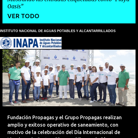
Oasis
VER TODO
INSTITUTO NACIONAL DE AGUAS POTABLES Y ALCANTARRILLADOS
E
n
t
r
a
d
a
s
Fundación Propagas y el Grupo Propagas realizan
amplio y exitoso operativo de saneamiento, con
motivo de la celebración del Día Internacional de