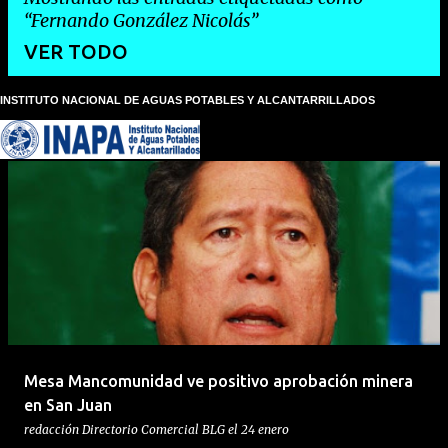
Fernando González Nicolás
VER TODO
INSTITUTO NACIONAL DE AGUAS POTABLES Y ALCANTARRILLADOS
E
n
t
r
a
d
a
s
Mesa Mancomunidad ve positivo aprobación minera
en San Juan
redacción
Directorio Comercial BLG
el
24 enero