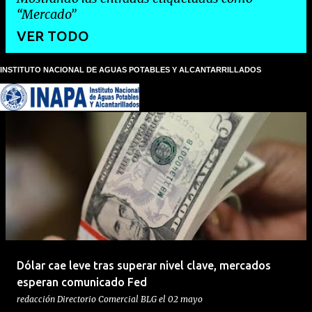
Mercado
VER TODO
INSTITUTO NACIONAL DE AGUAS POTABLES Y ALCANTARRILLADOS
E
n
t
r
a
d
a
s
Dólar cae leve tras superar nivel clave, mercados
esperan comunicado Fed
redacción
Directorio Comercial BLG
el
02 mayo