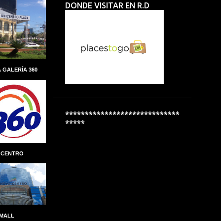
DONDE VISITAR EN R.D
ALBERTO PERDOMO PIÑA
ALCALDIA
ALCALDÍA DEL DISTRITO NACIONAL
ALCOHOL
ALCOHOLÍMETROS
ALDEAS INFANTILES SOS
 GALERÍA 360
ALEXANDRE CARRETEIRO
ALFREDO MARTINEZ
ALIANZA
ALMUERZO ESCOLAR
*****************************
*****
ALPHA INVERSIONES
ALTAGRACIA GUZMÁN MARCELINO
 CENTRO
ALTICE DOMINICANA
ALTIO
AMAZON
AMAZON GO
AMBER MEDICAL SPA
AMBEV
AMET-DIGESET
ANDRES MARANZINI
 MALL
ANDRÉS MARRANZINI