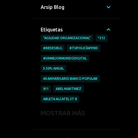
Arsip Blog
Etiquetas
“AGILIDAD ORGANIZACIONAL”
*212
#REDESBLG
#TUPOLICÍAPPRD
#UNMEJORMUNDODIGITAL
5.50% ANUAL
60 ANIVERSARIO BANCO POPULAR
911
ABEL MARTINEZ
ABLETA ALCATEL 3T 8
ABRICAR AUTOMÓVILES
MOSTRAR MÁS
ACCESO A LA INFORMACIÓN
ACCIDENTE LABORALES
ACOFAVE