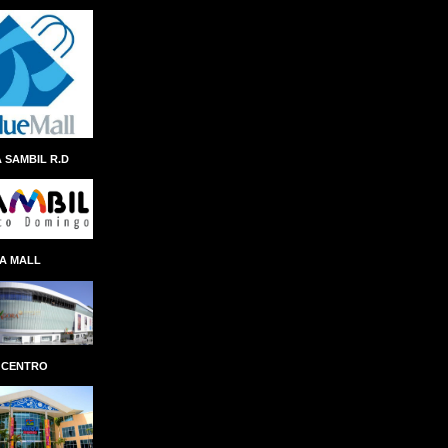
ANDRES NAVARRO
ÁNGEL ALBERTO THEN
ANINA DEL CASTILLO
ANIVERSARIO
ANTEPROYECTO
ANTICIPO
 SAMBIL R.D
ANTONIO ISA CONDE
AÑO AL FOMENTO DE LAS EXPORTACIONES
APAP
APEC
APERTURA
A MALL
APLICACION
APLICACIÓN
APP REMESAS RESERVAS
APP SENASA
APP TN
APPLE
ÁRBOL NAVIDEÑO
ARCHIE LÓPEZ
 CENTRO
ARCHIVO GENERAL DE INDIAS
ARCHIVO GENERAL DE LA NACIÓN