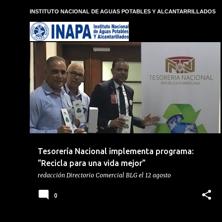
E
INSTITUTO NACIONAL DE AGUAS POTABLES Y ALCANTARRILLADOS
n
t
r
a
d
CAMPAÑA
MEDIO AMBIENTE
+
1
a
s
Tesorería Nacional implementa programa:
“Recicla para una vida mejor”
redacción
Directorio Comercial BLG
el
12 agosto
0