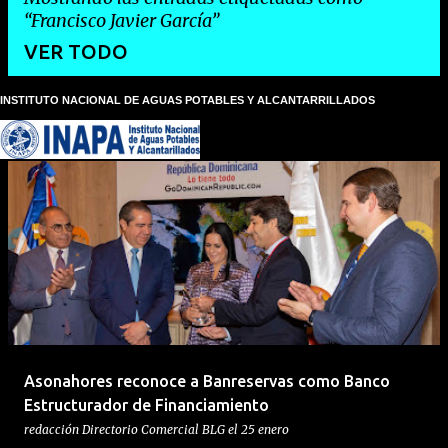
Francisco Javier García
VER TODO
INSTITUTO NACIONAL DE AGUAS POTABLES Y ALCANTARRILLADOS
E
n
t
r
a
d
a
s
Asonahores reconoce a Banreservas como Banco
Estructurador de Financiamiento
redacción
Directorio Comercial BLG
el
25 enero