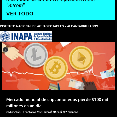
Bitcoin
VER TODO
INSTITUTO NACIONAL DE AGUAS POTABLES Y ALCANTARRILLADOS
E
n
t
r
a
d
a
s
Mercado mundial de criptomonedas pierde $100 mil
millones en un día
redacción
Directorio Comercial BLG
el
02 febrero