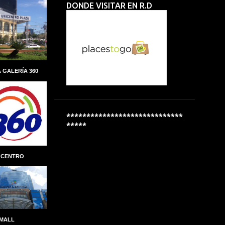
DONDE VISITAR EN R.D
ALBERTO PERDOMO PIÑA
ALCALDIA
ALCALDÍA DEL DISTRITO NACIONAL
ALCOHOL
ALCOHOLÍMETROS
ALDEAS INFANTILES SOS
 GALERÍA 360
ALEXANDRE CARRETEIRO
ALFREDO MARTINEZ
ALIANZA
ALMUERZO ESCOLAR
*****************************
*****
ALPHA INVERSIONES
ALTAGRACIA GUZMÁN MARCELINO
 CENTRO
ALTICE DOMINICANA
ALTIO
AMAZON
AMAZON GO
AMBER MEDICAL SPA
AMBEV
AMET-DIGESET
ANDRES MARANZINI
 MALL
ANDRÉS MARRANZINI