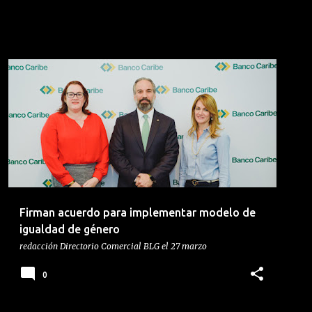
BANCO CARIBE
IGUALDAD DE GÉNERO
JANET CAMILO
MINISTERIO DE LA MUJER
PNUD
+
Firman acuerdo para implementar modelo de
igualdad de género
redacción
Directorio Comercial BLG
el
27 marzo
0