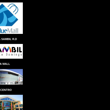
ANDRES NAVARRO
ÁNGEL ALBERTO THEN
ANINA DEL CASTILLO
ANIVERSARIO
ANTEPROYECTO
ANTICIPO
 SAMBIL R.D
ANTONIO ISA CONDE
AÑO AL FOMENTO DE LAS EXPORTACIONES
APAP
APEC
APERTURA
A MALL
APLICACION
APLICACIÓN
APP REMESAS RESERVAS
APP SENASA
APP TN
APPLE
ÁRBOL NAVIDEÑO
ARCHIE LÓPEZ
 CENTRO
ARCHIVO GENERAL DE INDIAS
ARCHIVO GENERAL DE LA NACIÓN