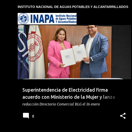
E
INSTITUTO NACIONAL DE AGUAS POTABLES Y ALCANTARRILLADOS
n
t
r
a
d
IGUALDAD DE GÉNERO
MINISTERIO DE LA MUJER
+
a
s
SUPERINTENDENCIA DE ELECTRICIDAD
Superintendencia de Electricidad firma
acuerdo con Ministerio de la Mujer y lanza
Unidad de Igualdad de Género (UIG)
redacción
Directorio Comercial BLG
el
16 enero
0