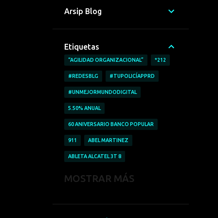
Arsip Blog
Etiquetas
“AGILIDAD ORGANIZACIONAL”
*212
#REDESBLG
#TUPOLICÍAPPRD
#UNMEJORMUNDODIGITAL
5.50% ANUAL
60 ANIVERSARIO BANCO POPULAR
911
ABEL MARTINEZ
ABLETA ALCATEL 3T 8
ABRICAR AUTOMÓVILES
MOSTRAR MÁS
ACCESO A LA INFORMACIÓN
ACCIDENTE LABORALES
ACOFAVE