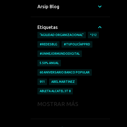
Arsip Blog
Etiquetas
“AGILIDAD ORGANIZACIONAL”
*212
#REDESBLG
#TUPOLICÍAPPRD
#UNMEJORMUNDODIGITAL
5.50% ANUAL
60 ANIVERSARIO BANCO POPULAR
911
ABEL MARTINEZ
ABLETA ALCATEL 3T 8
ABRICAR AUTOMÓVILES
MOSTRAR MÁS
ACCESO A LA INFORMACIÓN
ACCIDENTE LABORALES
ACOFAVE