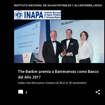
E
INSTITUTO NACIONAL DE AGUAS POTABLES Y ALCANTARRILLADOS
n
t
r
a
d
BANRESERVAS
THE BANKER
a
s
The Banker premia a Banreservas como Banco
del Año 2017
redacción
Directorio Comercial BLG
el
30 noviembre
0