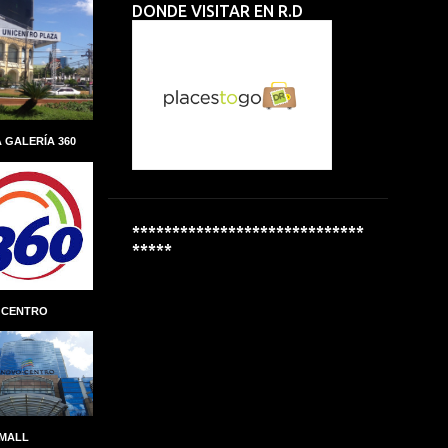
DONDE VISITAR EN R.D
ALBERTO PERDOMO PIÑA
ALCALDIA
ALCALDÍA DEL DISTRITO NACIONAL
ALCOHOL
ALCOHOLÍMETROS
ALDEAS INFANTILES SOS
 GALERÍA 360
ALEXANDRE CARRETEIRO
ALFREDO MARTINEZ
ALIANZA
ALMUERZO ESCOLAR
*****************************
*****
ALPHA INVERSIONES
ALTAGRACIA GUZMÁN MARCELINO
 CENTRO
ALTICE DOMINICANA
ALTIO
AMAZON
AMAZON GO
AMBER MEDICAL SPA
AMBEV
AMET-DIGESET
ANDRES MARANZINI
 MALL
ANDRÉS MARRANZINI