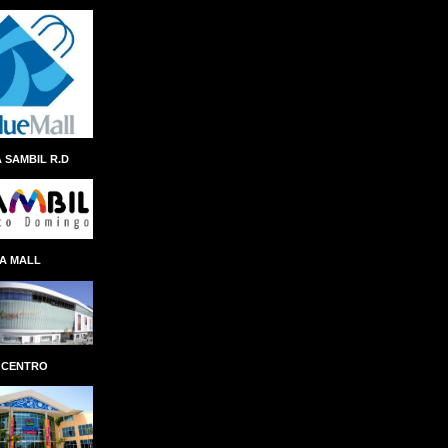
ANDRES NAVARRO
ÁNGEL ALBERTO THEN
ANINA DEL CASTILLO
ANIVERSARIO
ANTEPROYECTO
ANTICIPO
 SAMBIL R.D
ANTONIO ISA CONDE
AÑO AL FOMENTO DE LAS EXPORTACIONES
APAP
APEC
APERTURA
A MALL
APLICACION
APLICACIÓN
APP REMESAS RESERVAS
APP SENASA
APP TN
APPLE
ÁRBOL NAVIDEÑO
ARCHIE LÓPEZ
 CENTRO
ARCHIVO GENERAL DE INDIAS
ARCHIVO GENERAL DE LA NACIÓN