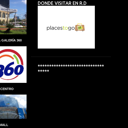
DONDE VISITAR EN R.D
ALBERTO PERDOMO PIÑA
ALCALDIA
ALCALDÍA DEL DISTRITO NACIONAL
ALCOHOL
ALCOHOLÍMETROS
ALDEAS INFANTILES SOS
 GALERÍA 360
ALEXANDRE CARRETEIRO
ALFREDO MARTINEZ
ALIANZA
ALMUERZO ESCOLAR
*****************************
*****
ALPHA INVERSIONES
ALTAGRACIA GUZMÁN MARCELINO
 CENTRO
ALTICE DOMINICANA
ALTIO
AMAZON
AMAZON GO
AMBER MEDICAL SPA
AMBEV
AMET-DIGESET
ANDRES MARANZINI
 MALL
ANDRÉS MARRANZINI