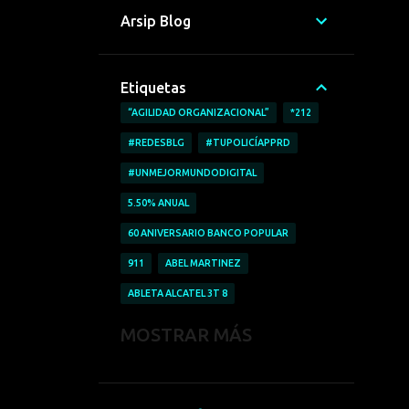
Arsip Blog
Etiquetas
“AGILIDAD ORGANIZACIONAL”
*212
#REDESBLG
#TUPOLICÍAPPRD
#UNMEJORMUNDODIGITAL
5.50% ANUAL
60 ANIVERSARIO BANCO POPULAR
911
ABEL MARTINEZ
ABLETA ALCATEL 3T 8
ABRICAR AUTOMÓVILES
MOSTRAR MÁS
ACCESO A LA INFORMACIÓN
ACCIDENTE LABORALES
ACOFAVE