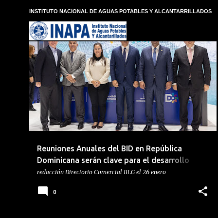
E
INSTITUTO NACIONAL DE AGUAS POTABLES Y ALCANTARRILLADOS
n
t
r
a
d
BANCO INTERAMERICANO DE DESARROLLO
BDI
a
s
JOCHI VICENTE
MINISTERIO DE HACIENDA
+
Reuniones Anuales del BID en República
Dominicana serán clave para el desarrollo
sostenible de la región
redacción
Directorio Comercial BLG
el
26 enero
0