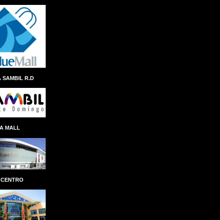
ANDRES NAVARRO
ÁNGEL ALBERTO THEN
ANINA DEL CASTILLO
ANIVERSARIO
ANTEPROYECTO
ANTICIPO
 SAMBIL R.D
ANTONIO ISA CONDE
AÑO AL FOMENTO DE LAS EXPORTACIONES
APAP
APEC
APERTURA
A MALL
APLICACION
APLICACIÓN
APP REMESAS RESERVAS
APP SENASA
APP TN
APPLE
ÁRBOL NAVIDEÑO
ARCHIE LÓPEZ
 CENTRO
ARCHIVO GENERAL DE INDIAS
ARCHIVO GENERAL DE LA NACIÓN