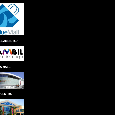
ANDRES NAVARRO
ÁNGEL ALBERTO THEN
ANINA DEL CASTILLO
ANIVERSARIO
ANTEPROYECTO
ANTICIPO
 SAMBIL R.D
ANTONIO ISA CONDE
AÑO AL FOMENTO DE LAS EXPORTACIONES
APAP
APEC
APERTURA
A MALL
APLICACION
APLICACIÓN
APP REMESAS RESERVAS
APP SENASA
APP TN
APPLE
ÁRBOL NAVIDEÑO
ARCHIE LÓPEZ
 CENTRO
ARCHIVO GENERAL DE INDIAS
ARCHIVO GENERAL DE LA NACIÓN