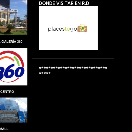
DONDE VISITAR EN R.D
ALBERTO PERDOMO PIÑA
ALCALDIA
ALCALDÍA DEL DISTRITO NACIONAL
ALCOHOL
ALCOHOLÍMETROS
ALDEAS INFANTILES SOS
 GALERÍA 360
ALEXANDRE CARRETEIRO
ALFREDO MARTINEZ
ALIANZA
ALMUERZO ESCOLAR
*****************************
*****
ALPHA INVERSIONES
ALTAGRACIA GUZMÁN MARCELINO
 CENTRO
ALTICE DOMINICANA
ALTIO
AMAZON
AMAZON GO
AMBER MEDICAL SPA
AMBEV
AMET-DIGESET
ANDRES MARANZINI
 MALL
ANDRÉS MARRANZINI