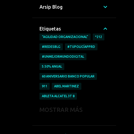
Arsip Blog
Etiquetas
“AGILIDAD ORGANIZACIONAL”
*212
#REDESBLG
#TUPOLICÍAPPRD
#UNMEJORMUNDODIGITAL
5.50% ANUAL
60 ANIVERSARIO BANCO POPULAR
911
ABEL MARTINEZ
ABLETA ALCATEL 3T 8
ABRICAR AUTOMÓVILES
MOSTRAR MÁS
ACCESO A LA INFORMACIÓN
ACCIDENTE LABORALES
ACOFAVE