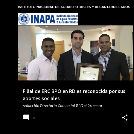
E
INSTITUTO NACIONAL DE AGUAS POTABLES Y ALCANTARRILLADOS
n
t
r
a
d
ERC BPO
FUNDACIÓN DESPERTAR NACIONAL
a
s
JOSÉ NELTON GONZÁLEZ
RECONOCIMIENTO
+
Filial de ERC BPO en RD es reconocida por sus
aportes sociales
redacción
Directorio Comercial BLG
el
24 enero
0