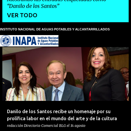
Danilo de los Santos
VER TODO
INSTITUTO NACIONAL DE AGUAS POTABLES Y ALCANTARRILLADOS
E
n
t
r
a
d
a
s
Danilo de los Santos recibe un homenaje por su
prolífica labor en el mundo del arte y de la cultura
redacción
Directorio Comercial BLG
el
14 agosto