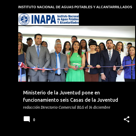
E
INSTITUTO NACIONAL DE AGUAS POTABLES Y ALCANTARRILLADOS
n
t
r
a
d
CASAS DE LA JUVENTUD
+
1
a
s
Ministerio de la Juventud pone en
funcionamiento seis Casas de la Juventud
redacción
Directorio Comercial BLG
el
14 diciembre
0