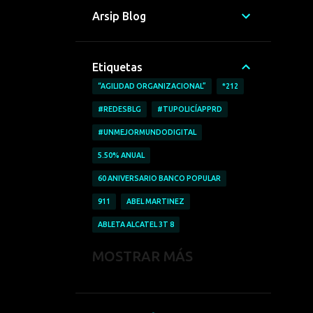
Arsip Blog
Etiquetas
“AGILIDAD ORGANIZACIONAL”
*212
#REDESBLG
#TUPOLICÍAPPRD
#UNMEJORMUNDODIGITAL
5.50% ANUAL
60 ANIVERSARIO BANCO POPULAR
911
ABEL MARTINEZ
ABLETA ALCATEL 3T 8
ABRICAR AUTOMÓVILES
MOSTRAR MÁS
ACCESO A LA INFORMACIÓN
ACCIDENTE LABORALES
ACOFAVE