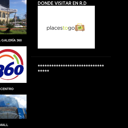
DONDE VISITAR EN R.D
ALBERTO PERDOMO PIÑA
ALCALDIA
ALCALDÍA DEL DISTRITO NACIONAL
ALCOHOL
ALCOHOLÍMETROS
ALDEAS INFANTILES SOS
 GALERÍA 360
ALEXANDRE CARRETEIRO
ALFREDO MARTINEZ
ALIANZA
ALMUERZO ESCOLAR
*****************************
*****
ALPHA INVERSIONES
ALTAGRACIA GUZMÁN MARCELINO
 CENTRO
ALTICE DOMINICANA
ALTIO
AMAZON
AMAZON GO
AMBER MEDICAL SPA
AMBEV
AMET-DIGESET
ANDRES MARANZINI
 MALL
ANDRÉS MARRANZINI