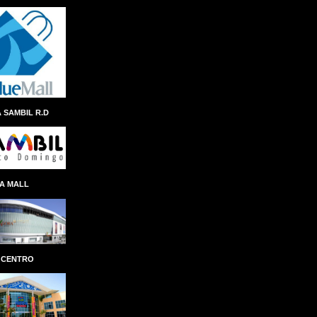
ANDRES NAVARRO
ÁNGEL ALBERTO THEN
ANINA DEL CASTILLO
ANIVERSARIO
ANTEPROYECTO
ANTICIPO
 SAMBIL R.D
ANTONIO ISA CONDE
AÑO AL FOMENTO DE LAS EXPORTACIONES
APAP
APEC
APERTURA
A MALL
APLICACION
APLICACIÓN
APP REMESAS RESERVAS
APP SENASA
APP TN
APPLE
ÁRBOL NAVIDEÑO
ARCHIE LÓPEZ
 CENTRO
ARCHIVO GENERAL DE INDIAS
ARCHIVO GENERAL DE LA NACIÓN