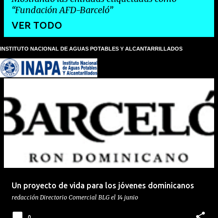
Fundación AFD-Barceló
VER TODO
INSTITUTO NACIONAL DE AGUAS POTABLES Y ALCANTARRILLADOS
E
n
t
r
a
d
a
s
Un proyecto de vida para los jóvenes dominicanos
redacción
Directorio Comercial BLG
el
14 junio
0