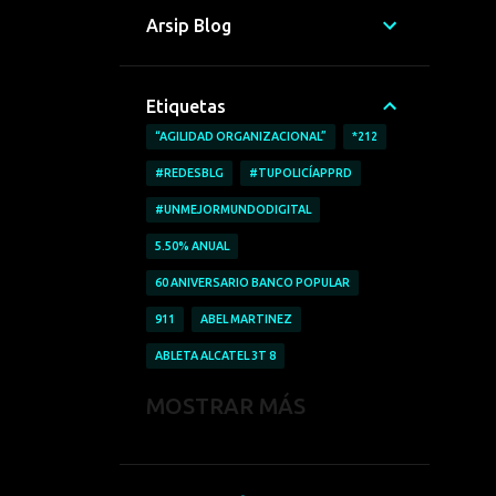
Arsip Blog
Etiquetas
“AGILIDAD ORGANIZACIONAL”
*212
#REDESBLG
#TUPOLICÍAPPRD
#UNMEJORMUNDODIGITAL
5.50% ANUAL
60 ANIVERSARIO BANCO POPULAR
911
ABEL MARTINEZ
ABLETA ALCATEL 3T 8
ABRICAR AUTOMÓVILES
MOSTRAR MÁS
ACCESO A LA INFORMACIÓN
ACCIDENTE LABORALES
ACOFAVE