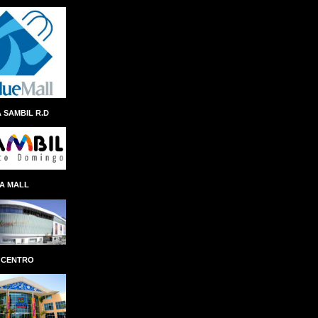
ANDRES NAVARRO
ÁNGEL ALBERTO THEN
ANINA DEL CASTILLO
ANIVERSARIO
ANTEPROYECTO
ANTICIPO
 SAMBIL R.D
ANTONIO ISA CONDE
AÑO AL FOMENTO DE LAS EXPORTACIONES
APAP
APEC
APERTURA
A MALL
APLICACION
APLICACIÓN
APP REMESAS RESERVAS
APP SENASA
APP TN
APPLE
ÁRBOL NAVIDEÑO
ARCHIE LÓPEZ
 CENTRO
ARCHIVO GENERAL DE INDIAS
ARCHIVO GENERAL DE LA NACIÓN