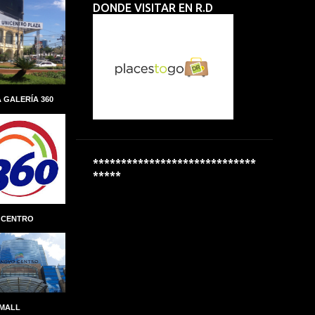
DONDE VISITAR EN R.D
ALBERTO PERDOMO PIÑA
ALCALDIA
ALCALDÍA DEL DISTRITO NACIONAL
ALCOHOL
ALCOHOLÍMETROS
ALDEAS INFANTILES SOS
 GALERÍA 360
ALEXANDRE CARRETEIRO
ALFREDO MARTINEZ
ALIANZA
ALMUERZO ESCOLAR
*****************************
*****
ALPHA INVERSIONES
ALTAGRACIA GUZMÁN MARCELINO
 CENTRO
ALTICE DOMINICANA
ALTIO
AMAZON
AMAZON GO
AMBER MEDICAL SPA
AMBEV
AMET-DIGESET
ANDRES MARANZINI
 MALL
ANDRÉS MARRANZINI