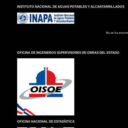
E
INSTITUTO NACIONAL DE AGUAS POTABLES Y ALCANTARRILLADOS
n
t
r
a
d
No se ha encont
a
s
OFICINA DE INGENIEROS SUPERVISORES DE OBRAS DEL ESTADO
OFICINA NACIONAL DE ESTADÍSTICA