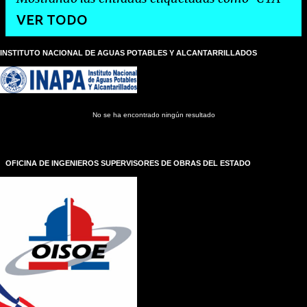
VER TODO
INSTITUTO NACIONAL DE AGUAS POTABLES Y ALCANTARRILLADOS
E
n
t
r
a
No se ha encontrado ningún resultado
d
a
s
OFICINA DE INGENIEROS SUPERVISORES DE OBRAS DEL ESTADO