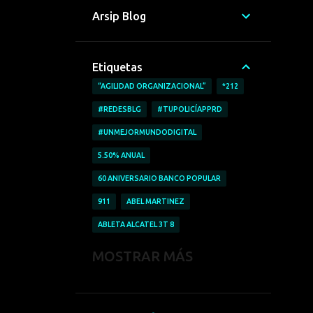
Arsip Blog
Etiquetas
“AGILIDAD ORGANIZACIONAL”
*212
#REDESBLG
#TUPOLICÍAPPRD
#UNMEJORMUNDODIGITAL
5.50% ANUAL
60 ANIVERSARIO BANCO POPULAR
911
ABEL MARTINEZ
ABLETA ALCATEL 3T 8
ABRICAR AUTOMÓVILES
MOSTRAR MÁS
ACCESO A LA INFORMACIÓN
ACCIDENTE LABORALES
ACOFAVE