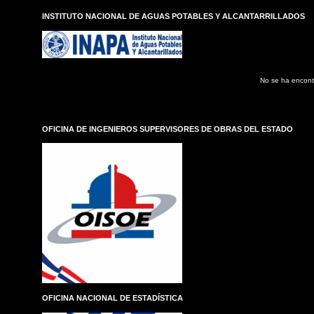
E
INSTITUTO NACIONAL DE AGUAS POTABLES Y ALCANTARRILLADOS
n
t
r
a
d
No se ha encont
a
s
OFICINA DE INGENIEROS SUPERVISORES DE OBRAS DEL ESTADO
OFICINA NACIONAL DE ESTADÍSTICA