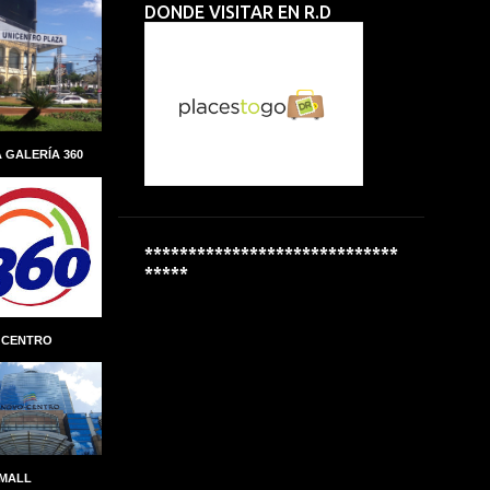
DONDE VISITAR EN R.D
ALBERTO PERDOMO PIÑA
ALCALDIA
ALCALDÍA DEL DISTRITO NACIONAL
ALCOHOL
ALCOHOLÍMETROS
ALDEAS INFANTILES SOS
 GALERÍA 360
ALEXANDRE CARRETEIRO
ALFREDO MARTINEZ
ALIANZA
ALMUERZO ESCOLAR
*****************************
*****
ALPHA INVERSIONES
ALTAGRACIA GUZMÁN MARCELINO
 CENTRO
ALTICE DOMINICANA
ALTIO
AMAZON
AMAZON GO
AMBER MEDICAL SPA
AMBEV
AMET-DIGESET
ANDRES MARANZINI
 MALL
ANDRÉS MARRANZINI