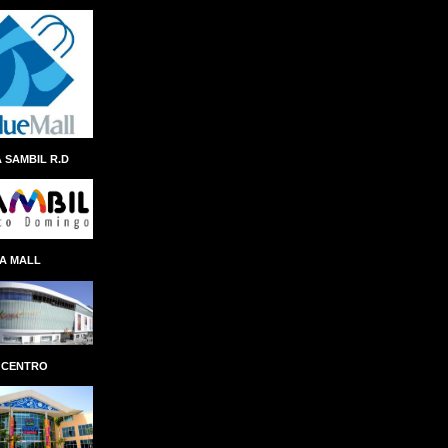
ANDRES NAVARRO
ÁNGEL ALBERTO THEN
ANINA DEL CASTILLO
ANIVERSARIO
ANTEPROYECTO
ANTICIPO
 SAMBIL R.D
ANTONIO ISA CONDE
AÑO AL FOMENTO DE LAS EXPORTACIONES
APAP
APEC
APERTURA
A MALL
APLICACION
APLICACIÓN
APP REMESAS RESERVAS
APP SENASA
APP TN
APPLE
ÁRBOL NAVIDEÑO
ARCHIE LÓPEZ
 CENTRO
ARCHIVO GENERAL DE INDIAS
ARCHIVO GENERAL DE LA NACIÓN