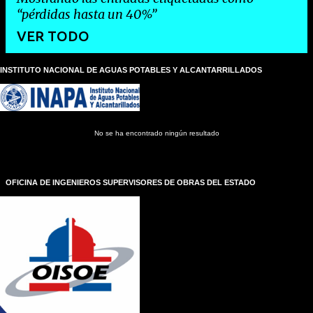
pérdidas hasta un 40%
VER TODO
INSTITUTO NACIONAL DE AGUAS POTABLES Y ALCANTARRILLADOS
E
n
t
r
a
No se ha encontrado ningún resultado
d
a
s
OFICINA DE INGENIEROS SUPERVISORES DE OBRAS DEL ESTADO